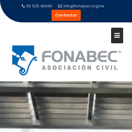
Saltar
55 525 45040
info@fonabec.org.mx
al
Contactar
contenido