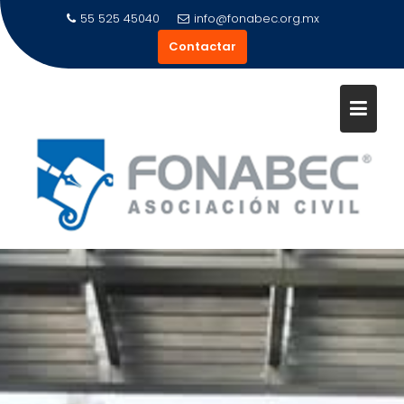
Saltar
55 525 45040
info@fonabec.org.mx
al
Contactar
contenido